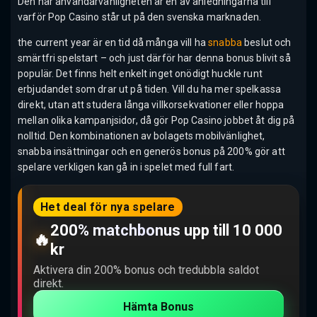
Den här användarvänligheten är en av anledningarna till
varför Pop Casino står ut på den svenska marknaden.
the current year är en tid då många vill ha
snabba
beslut och
smärtfri spelstart – och just därför har denna bonus blivit så
populär. Det finns helt enkelt inget onödigt huckle runt
erbjudandet som drar ut på tiden. Vill du ha mer spelkassa
direkt, utan att studera långa villkorsekvationer eller hoppa
mellan olika kampanjsidor, då gör Pop Casino jobbet åt dig på
nolltid. Den kombinationen av bolagets mobilvänlighet,
snabba insättningar och en generös bonus på 200% gör att
spelare verkligen kan gå in i spelet med full fart.
Het deal för nya spelare
200% matchbonus upp till 10 000
🔥
kr
Aktivera din 200% bonus och tredubbla saldot
direkt.
Hämta Bonus