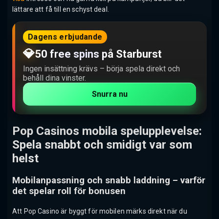
lättare att få till en schyst deal.
Dagens erbjudande
💎
50 free spins på Starburst
Ingen insättning krävs – börja spela direkt och
behåll dina vinster.
Snurra nu
Pop Casinos mobila spelupplevelse:
Spela snabbt och smidigt var som
helst
Mobilanpassning och snabb laddning – varför
det spelar roll för bonusen
Att Pop Casino är byggt för mobilen märks direkt när du