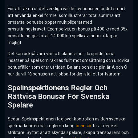
För att räkna ut det verkliga värdet av bonusen är det smart
att använda enkel formel som illustrerar total summa att
omsätta: bonusbeloppet multiplicerat med
omsättningskravet. Exempelvis, en bonus på 400 kr med 35x
omsättning ger totalt 14 000 kr i spelkrav innan uttag är
möjligt.
Det kan också vara värt att planera hur du sprider dina
insatser på spel som räknas fullt mot omsättning och undvika
bonusfällor som drar ut tiden. Balans och disciplin är A och O
när du vill få bonusen att jobba för dig istället för tvärtom.
Spelinspektionens Regler Och
Rättvisa Bonusar För Svenska
Spelare
Sedan Spelinspektionen tog över kontrollen av den svenska
spelmarknaden har reglerna kring
bonusar
blivit mycket
striktare. Syftet är att skydda spelare, skapa transparens och