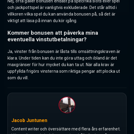
Nej, ofta gäller bonusen endast på specifika slots eller spel
och jackpottspel är vanligtvis exkluderade. Det står alltid i
villkoren vilka spel du kan använda bonusen på, så det är
viktigt att läsa på innan du kör igång.
Kommer bonusen att påverka mina
eventuella vinstutbetalningar?
Ja, vinster från bonusen är låsta tills omsättningskraven är
klara. Under tiden kan du inte göra uttag och ibland är det
maxgränser för hur mycket du kan ta ut. När alla krav är
uppfyllda frigörs vinsterna som riktiga pengar att plocka ut
som du vill.
Jacob Juntunen
Content writer och översättare med flera års erfarenhet.