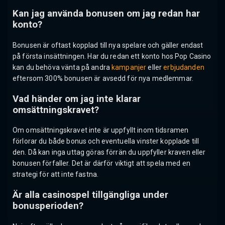
Kan jag använda bonusen om jag redan har
konto?
Bonusen är oftast kopplad till nya spelare och gäller endast
på första insättningen. Har du redan ett konto hos Pop Casino
kan du behöva vänta på andra
kampanjer
eller
erbjudanden
eftersom 300% bonusen är avsedd för nya medlemmar.
Vad händer om jag inte klarar
omsättningskravet?
Om omsättningskravet inte är uppfyllt inom tidsramen
förlorar du både bonus och eventuella vinster kopplade till
den. Då kan inga uttag göras förrän du uppfyller kraven eller
bonusen förfaller. Det är därför viktigt att spela med en
strategi för att inte fastna.
Är alla casinospel tillgängliga under
bonusperioden?