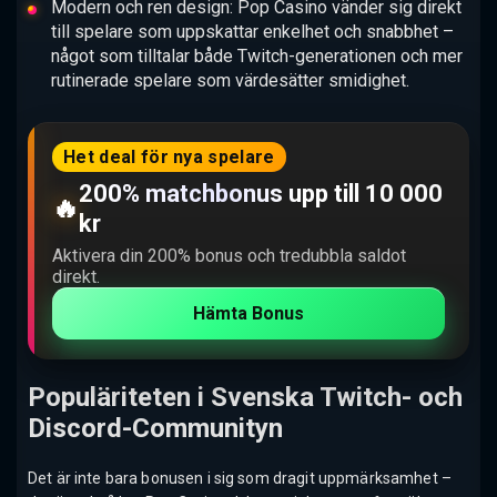
Modern och ren design: Pop Casino vänder sig direkt
till spelare som uppskattar enkelhet och snabbhet –
något som tilltalar både Twitch-generationen och mer
rutinerade spelare som värdesätter smidighet.
Het deal för nya spelare
200% matchbonus upp till 10 000
🔥
kr
Aktivera din 200% bonus och tredubbla saldot
direkt.
Hämta Bonus
Populäriteten i Svenska Twitch- och
Discord-Communityn
Det är inte bara bonusen i sig som dragit uppmärksamhet –