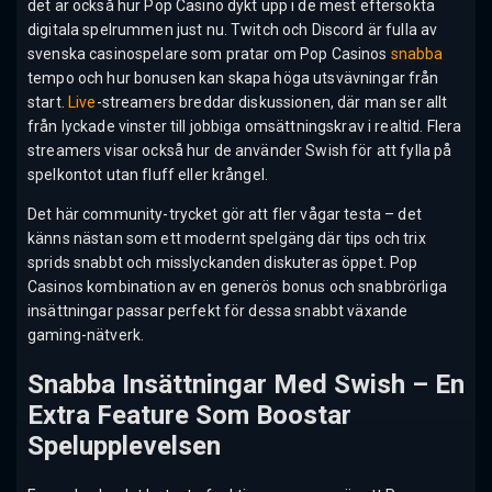
det är också hur Pop Casino dykt upp i de mest eftersökta
digitala spelrummen just nu. Twitch och Discord är fulla av
svenska casinospelare som pratar om Pop Casinos
snabba
tempo och hur bonusen kan skapa höga utsvävningar från
start.
Live
-streamers breddar diskussionen, där man ser allt
från lyckade vinster till jobbiga omsättningskrav i realtid. Flera
streamers visar också hur de använder Swish för att fylla på
spelkontot utan fluff eller krångel.
Det här community-trycket gör att fler vågar testa – det
känns nästan som ett modernt spelgäng där tips och trix
sprids snabbt och misslyckanden diskuteras öppet. Pop
Casinos kombination av en generös bonus och snabbrörliga
insättningar passar perfekt för dessa snabbt växande
gaming-nätverk.
Snabba Insättningar Med Swish – En
Extra Feature Som Boostar
Spelupplevelsen