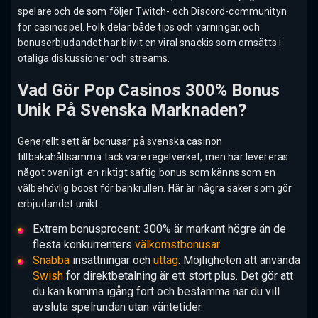
spelare och de som följer Twitch- och Discord-communityn
för casinospel. Folk delar både tips och varningar, och
bonuserbjudandet har blivit en viral snackis som omsätts i
otaliga diskussioner och streams.
Vad Gör Pop Casinos 300% Bonus
Unik På Svenska Marknaden?
Generellt sett är bonusar på svenska casinon
tillbakahållsamma tack vare regelverket, men här levereras
något ovanligt: en riktigt saftig bonus som känns som en
välbehövlig boost för bankrullen. Här är några saker som gör
erbjudandet unikt:
Extrem bonusprocent: 300% är markant högre än de
flesta konkurrenters
välkomstbonusar
.
Snabba
insättningar och
uttag
: Möjligheten att använda
Swish
för direktbetalning är ett stort plus. Det gör att
du kan komma igång fort och bestämma när du vill
avsluta spelrundan utan väntetider.