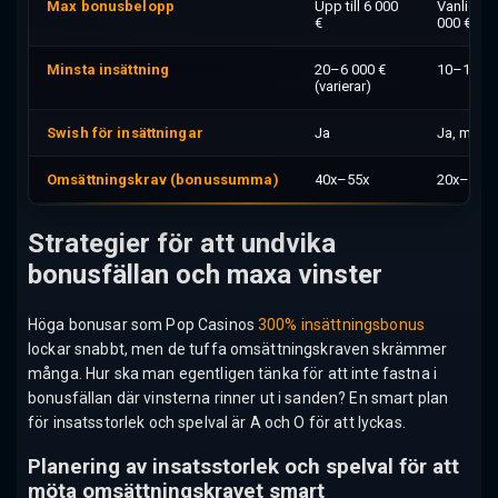
Max bonusbelopp
Upp till 6 000
Vanligtvi
€
000 €
Minsta insättning
20–6 000 €
10–100 €
(varierar)
Swish för insättningar
Ja
Ja, men in
Omsättningskrav (bonussumma)
40x–55x
20x–35x
Strategier för att undvika
bonusfällan och maxa vinster
Höga bonusar som Pop Casinos
300% insättningsbonus
lockar snabbt, men de tuffa omsättningskraven skrämmer
många. Hur ska man egentligen tänka för att inte fastna i
bonusfällan där vinsterna rinner ut i sanden? En smart plan
för insatsstorlek och spelval är A och O för att lyckas.
Planering av insatsstorlek och spelval för att
möta omsättningskravet smart