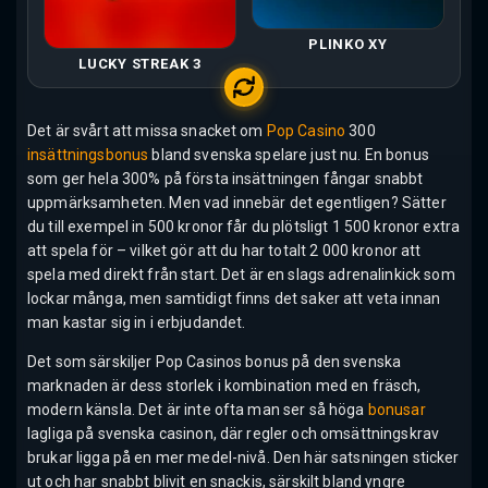
PLINKO XY
LUCKY STREAK 3
Det är svårt att missa snacket om
Pop Casino
300
insättningsbonus
bland svenska spelare just nu. En bonus
som ger hela 300% på första insättningen fångar snabbt
uppmärksamheten. Men vad innebär det egentligen? Sätter
du till exempel in 500 kronor får du plötsligt 1 500 kronor extra
att spela för – vilket gör att du har totalt 2 000 kronor att
spela med direkt från start. Det är en slags adrenalinkick som
lockar många, men samtidigt finns det saker att veta innan
man kastar sig in i erbjudandet.
Det som särskiljer Pop Casinos bonus på den svenska
marknaden är dess storlek i kombination med en fräsch,
modern känsla. Det är inte ofta man ser så höga
bonusar
lagliga på svenska casinon, där regler och omsättningskrav
brukar ligga på en mer medel-nivå. Den här satsningen sticker
ut och har snabbt blivit en snackis, särskilt bland yngre