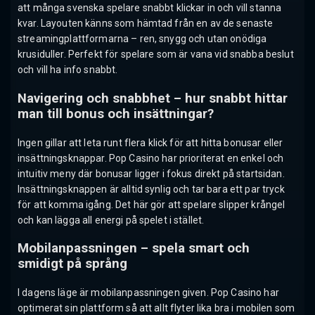
att många svenska spelare snabbt klickar in och vill stanna
kvar. Layouten känns som hämtad från en av de senaste
streamingplattformarna – ren, snygg och utan onödiga
krusiduller. Perfekt för spelare som är vana vid snabba beslut
och vill ha info snabbt.
Navigering och snabbhet – hur snabbt hittar
man till bonus och insättningar?
Ingen gillar att leta runt flera klick för att hitta bonusar eller
insättningsknappar. Pop Casino har prioriterat en enkel och
intuitiv meny där bonusar ligger i fokus direkt på startsidan.
Insättningsknappen är alltid synlig och tar bara ett par tryck
för att komma igång. Det här gör att spelare slipper krångel
och kan lägga all energi på spelet i stället.
Mobilanpassningen – spela smart och
smidigt på språng
I dagens läge är mobilanpassningen given. Pop Casino har
optimerat sin plattform så att allt flyter lika bra i mobilen som