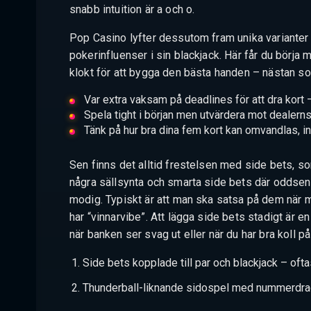
snabb intuition är a och o.
Pop Casino lyfter dessutom fram unika varianter
pokerinfluenser i sin blackjack. Här får du börj
klokt för att bygga den bästa handen – nästan so
Var extra vaksam på deadlines för att dra kort – 
Spela tight i början men utvärdera mot dealerns
Tänk på hur bra dina fem kort kan omvandlas, i
Sen finns det alltid frestelsen med side bets, 
några sällsynta och smarta side bets där oddsen
modig. Typiskt är att man ska satsa på dem när m
har “vinnarvibe”. Att lägga side bets stadigt är e
när banken ser svag ut eller när du har bra koll p
Side bets kopplade till par och blackjack – oftas
Thunderball-liknande sidospel med nummerdragni