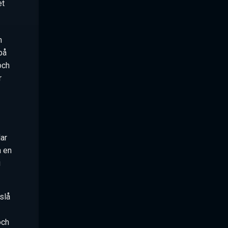
et
n
på
och
r
lar
a en
i
slå
,
och