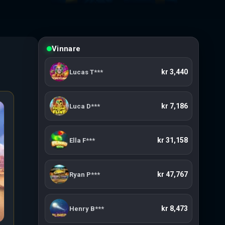
Vinnare
kr 14,269
Ryan D***
kr 3,440
Lucas T***
kr 7,186
Luca D***
kr 31,158
Ella F***
kr 47,767
Ryan P***