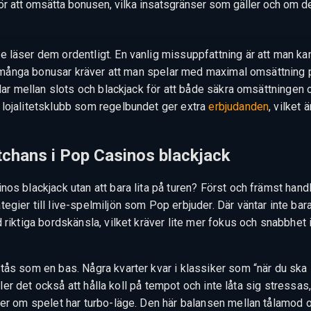
 för att omsätta bonusen, vilka insatsgränser som gäller och om d
 läser dem ordentligt. En vanlig missuppfattning är att man ka
att många bonusar kräver att man spelar med maximal omsättning 
xlar mellan slots och blackjack för att både säkra omsättningen 
 lojalitetsklubb som regelbundet ger extra
erbjudanden
, vilket ä
stchans i Pop Casinos blackjack
os blackjack utan att bara lita på turen? Först och främst hand
gier till live-spelmiljön som Pop erbjuder. Där väntar inte bar
 riktiga bordskänsla, vilket kräver lite mer fokus och snabbhet 
tås som en bas. Några kvarter kvar i klassiker som “när du ska 
ller det också att hålla koll på tempot och inte låta sig stressas
ler om spelet har turbo-läge. Den här balansen mellan tålamod 