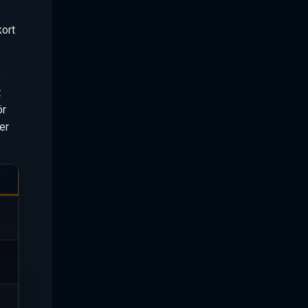
kort
e
t
ör
er