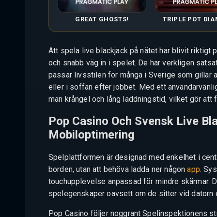
GREAT GHOSTS!
TRIPLE POT DI
Att spela live blackjack på nätet har blivit riktig
och snabb väg in i spelet. De har verkligen satsa
passar livsstilen för många i Sverige som gillar a
eller i soffan efter jobbet. Med ett användarvänl
man krångel och lång laddningstid, vilket gör att 
Pop Casino Och Svensk Live Bla
Mobiloptimering
Spelplattformen är designad med enkelhet i cent
borden, utan att behöva ladda ner någon
app
. Sy
touchupplevelse anpassad för mindre skärmar. De
spelegenskaper oavsett om de sitter vid datorn e
Pop Casino följer noggrant Spelinspektionens str