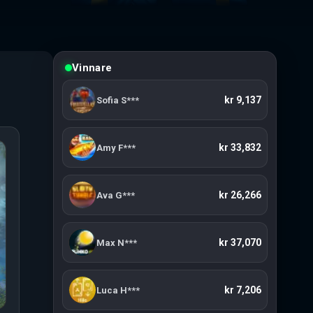
Vinnare
kr 5,047
Lily P***
kr 9,137
Sofia S***
kr 33,832
Amy F***
kr 26,266
Ava G***
kr 37,070
Max N***