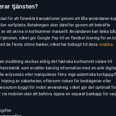
erar tjänsten?
lad för att förenkla transaktioner genom att låta användaren ko
 eller surfplatta. Betalningen sker därefter genom att bekräfta
t av att skriva in kortnummer manuellt. Användaren kan länka bå
 tjänsten, vilket gör Google Pay till en flexibel lösning för en b
 de flesta större banker, vilket har bidragit till dess
snabba
n insättning skickas aldrig det faktiska kortnumret vidare till
rhetsteknik som ersätter känslig information med en unik digita
le avlyssnas eller manipuleras finns inga autentiska kortuppgift
höjning av säkerheten, eftersom risken för bedrägerier eller
essutom byggt för mobil användning, vilket gör det optimalt fö
ar via mobilen utan att behöva öppna en separat bankapp för var
gifter.