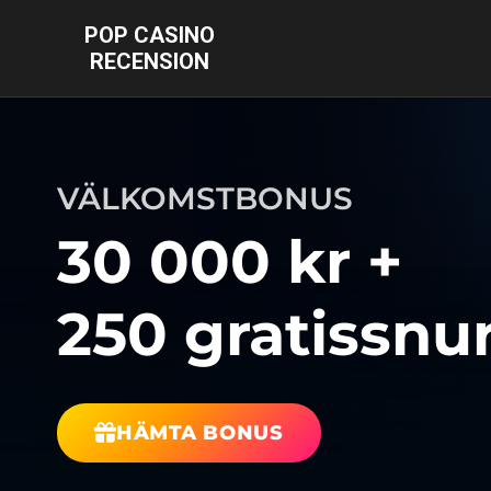
POP CASINO
RECENSION
VÄLKOMSTBONUS
30 000 kr +
250 gratissnu
HÄMTA BONUS