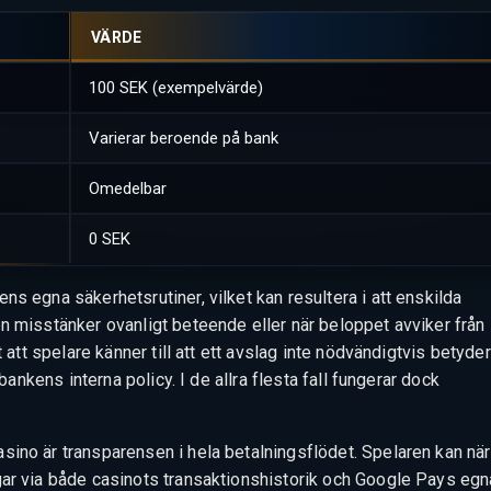
VÄRDE
100 SEK (exempelvärde)
Varierar beroende på bank
Omedelbar
0 SEK
s egna säkerhetsrutiner, vilket kan resultera i att enskilda
n misstänker ovanligt beteende eller när beloppet avviker från
 att spelare känner till att ett avslag inte nödvändigtvis betyder
bankens interna policy. I de allra flesta fall fungerar dock
ino är transparensen i hela betalningsflödet. Spelaren kan när
gar via både casinots transaktionshistorik och Google Pays egn