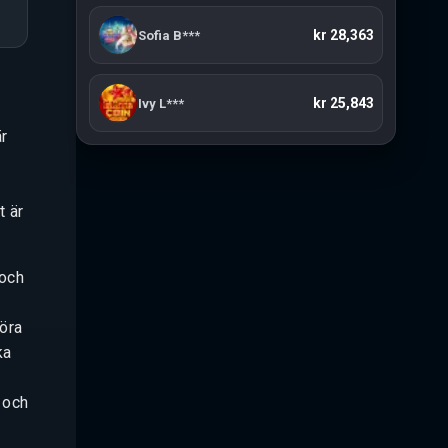
kr 7,206
Luca H***
kr 28,363
Sofia B***
r
t är
 och
föra
ka
 och