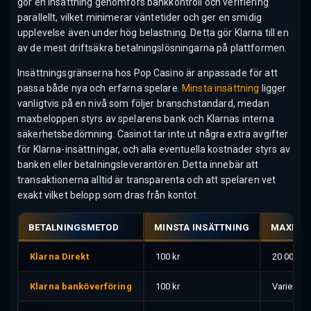
gör en insättning genomförs bankkontroll och verifiering
parallellt, vilket minimerar väntetider och ger en smidig
upplevelse även under hög belastning. Detta gör Klarna till en
av de mest driftsäkra betalningslösningarna på plattformen.
Insättningsgränserna hos Pop Casino är anpassade för att
passa både nya och erfarna spelare.
Minsta insättning
ligger
vanligtvis på en nivå som följer branschstandard, medan
maxbeloppen styrs av spelarens bank och Klarnas interna
säkerhetsbedömning. Casinot tar inte ut några extra avgifter
för Klarna-insättningar, och alla eventuella kostnader styrs av
banken eller betalningsleverantören. Detta innebär att
transaktionerna alltid är transparenta och att spelaren vet
exakt vilket belopp som dras från kontot.
BETALNINGSMETOD
MINSTA INSÄTTNING
MAXINS
Klarna Direkt
100 kr
20 000 kr
Klarna banköverföring
100 kr
Varierar 