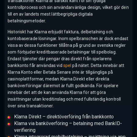
transaktioner. Klarna är särskilt känt för sin tydliga
kontrollprocess och sin användarvänliga design, vilket gör den
till en av landets mest lättbegripliga digitala
betalningsmetoder.
Historiskt har Klarna erbjudit faktura, delbetalning och
kontobaserade lösningar. Inom spelbranschen är dock endast
vissa av dessa funktioner tillåtna på grund av svenska regler
som förbjuder kreditbaserade betalningar till spelbolag.
Endast tjänster där pengar dras direkt från spelarens
bankkonto får användas vid
spel
på nätet. Detta innebär att
Klarna Konto eller Betala Senare inte är tillgängliga på
casinoplattformar, medan Klarna Direkt eller direkta
banköverföringar däremot är fullt godkända. För spelare
innebär det att de kan använda Klarna för att göra
insättningar utan kreditinslag och med fullständig kontroll
över sina transaktioner.
Klarna Direkt – direktöverföring från bankkonto
Klarna via banköverföring – betalning med BankID-
verifiering
Klarna integrerad mobilbetalning – insättning via app