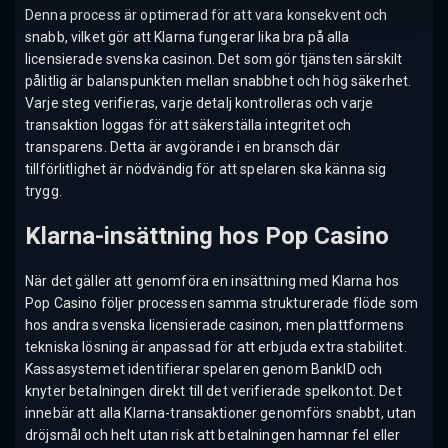
Denna process är optimerad för att vara konsekvent och
snabb, vilket gör att Klarna fungerar lika bra på alla
licensierade svenska casinon. Det som gör tjänsten särskilt
pålitlig är balanspunkten mellan snabbhet och hög säkerhet.
Varje steg verifieras, varje detalj kontrolleras och varje
transaktion loggas för att säkerställa integritet och
transparens. Detta är avgörande i en bransch där
tillförlitlighet är nödvändig för att spelaren ska känna sig
trygg.
Klarna-insättning hos Pop Casino
När det gäller att genomföra en insättning med Klarna hos
Pop Casino följer processen samma strukturerade flöde som
hos andra svenska licensierade casinon, men plattformens
tekniska lösning är anpassad för att erbjuda extra stabilitet.
Kassasystemet identifierar spelaren genom BankID och
knyter betalningen direkt till det verifierade spelkontot. Det
innebär att alla Klarna-transaktioner genomförs snabbt, utan
dröjsmål och helt utan risk att betalningen hamnar fel eller