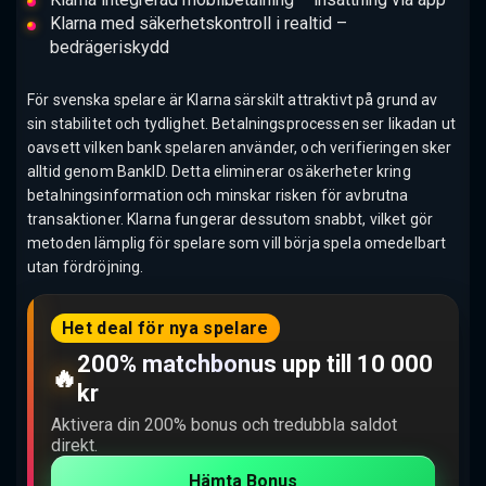
Klarna med säkerhetskontroll i realtid –
bedrägeriskydd
För svenska spelare är Klarna särskilt attraktivt på grund av
sin stabilitet och tydlighet. Betalningsprocessen ser likadan ut
oavsett vilken bank spelaren använder, och verifieringen sker
alltid genom BankID. Detta eliminerar osäkerheter kring
betalningsinformation och minskar risken för avbrutna
transaktioner. Klarna fungerar dessutom snabbt, vilket gör
metoden lämplig för spelare som vill börja spela omedelbart
utan fördröjning.
Het deal för nya spelare
200% matchbonus upp till 10 000
🔥
kr
Aktivera din 200% bonus och tredubbla saldot
direkt.
Hämta Bonus