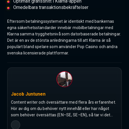
Optimalt gränssnitt i Klarna-appen
Omedelbara transaktionsbekräftelser
Eftersom betalningssystemet är identiskt med bankernas
egna säkerhetsstandarder innebär mobilbetalningar med
Klarna samma trygghetsnivå som datorbaserade betalningar.
Det är en av de största anledningarna till att Klarna är så
populärt bland spelare som använder Pop Casino och andra
svenska licensierade plattformar.
Jacob Juntunen
Content writer och översättare med flera års erfarenhet.
Hör av dig om du behöver nytt innehåll eller har något
som behöver översättas (EN–SE, SE–EN), så tar vi det…