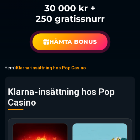
30 000 kr +
250 gratissnurr
HÄMTA BONUS
Hem
Klarna-insättning hos Pop Casino
Klarna-insättning hos Pop
Casino