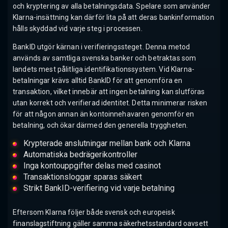
och kryptering av alla betalningsdata. Spelare som använder
Klarna-insättning kan därför lita på att deras bankinformation
hålls skyddad vid varje steg i processen.
BankID utgör kärnan i verifieringssteget. Denna metod
används av samtliga svenska banker och betraktas som
landets mest pålitliga identifikationssystem. Vid Klarna-
betalningar krävs alltid BankID för att genomföra en
transaktion, vilket innebär att ingen betalning kan slutföras
utan korrekt och verifierad identitet. Detta minimerar risken
för att någon annan än kontoinnehavaren genomför en
betalning, och ökar därmed den generella tryggheten.
Krypterade anslutningar mellan bank och Klarna
Automatiska bedrägerikontroller
Inga kontouppgifter delas med casinot
Transaktionsloggar sparas säkert
Strikt BankID-verifiering vid varje betalning
Eftersom Klarna följer både svensk och europeisk
finanslagstiftning gäller samma säkerhetsstandard oavsett