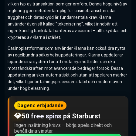
vilken typ av transaktion som genomförs. Denna höga nivå av
reglering gör metoden lämplig för casinobranschen, där
trygghet och dataskydd är fundamentala krav. Klarna
använder även så kallad ”tokenisering”, vilket innebär att
ingen känslig bankdata hanteras av casinot – allt skyddas och
krypteras av Klarna i stället.
Casinoplattformar som använder Klarna kan också dra nytta
av regelbundna säkerhetsuppdateringar. Klarna uppdaterar
löpande sina system för att möta nya hotbilder och öka
motståndskraften mot avancerade bedrägeriförsök. Dessa
uppdateringar sker automatiskt och utan att spelaren märker
det, vilket gör betalningsprocessen stabil och modern även
under hög belastning.
Dagens erbjudande
💎
50 free spins på Starburst
Ingen insättning krävs – börja spela direkt och
behåll dina vinster.