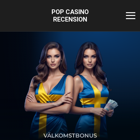
POP CASINO
RECENSION
VÄLKOMSTBONUS