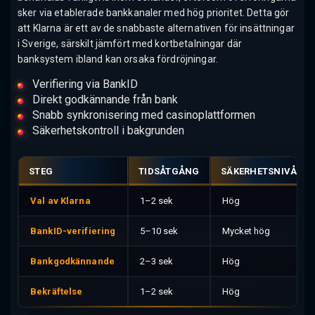
sker via etablerade bankkanaler med hög prioritet. Detta gör
att Klarna är ett av de snabbaste alternativen för insättningar
i Sverige, särskilt jämfört med kortbetalningar där
banksystem ibland kan orsaka fördröjningar.
Verifiering via BankID
Direkt godkännande från bank
Snabb synkronisering med casinoplattformen
Säkerhetskontroll i bakgrunden
STEG
TIDSÅTGÅNG
SÄKERHETSNIVÅ
Val av Klarna
1–2 sek
Hög
BankID-verifiering
5–10 sek
Mycket hög
Bankgodkännande
2–3 sek
Hög
Bekräftelse
1–2 sek
Hög