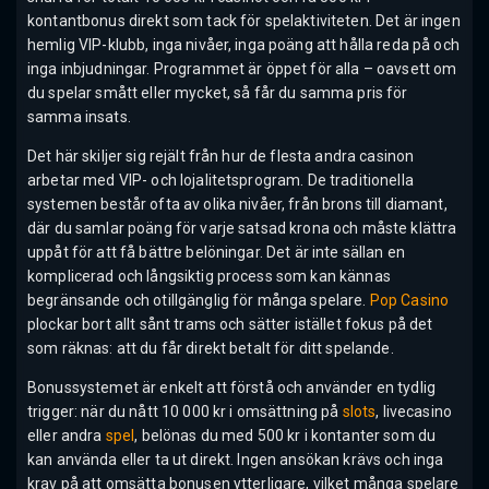
kontantbonus direkt som tack för spelaktiviteten. Det är ingen
hemlig VIP-klubb, inga nivåer, inga poäng att hålla reda på och
inga inbjudningar. Programmet är öppet för alla – oavsett om
du spelar smått eller mycket, så får du samma pris för
samma insats.
Det här skiljer sig rejält från hur de flesta andra casinon
arbetar med VIP- och lojalitetsprogram. De traditionella
systemen består ofta av olika nivåer, från brons till diamant,
där du samlar poäng för varje satsad krona och måste klättra
uppåt för att få bättre belöningar. Det är inte sällan en
komplicerad och långsiktig process som kan kännas
begränsande och otillgänglig för många spelare.
Pop Casino
plockar bort allt sånt trams och sätter istället fokus på det
som räknas: att du får direkt betalt för ditt spelande.
Bonussystemet är enkelt att förstå och använder en tydlig
trigger: när du nått 10 000 kr i omsättning på
slots
, livecasino
eller andra
spel
, belönas du med 500 kr i kontanter som du
kan använda eller ta ut direkt. Ingen ansökan krävs och inga
krav på att omsätta bonusen ytterligare, vilket många spelare