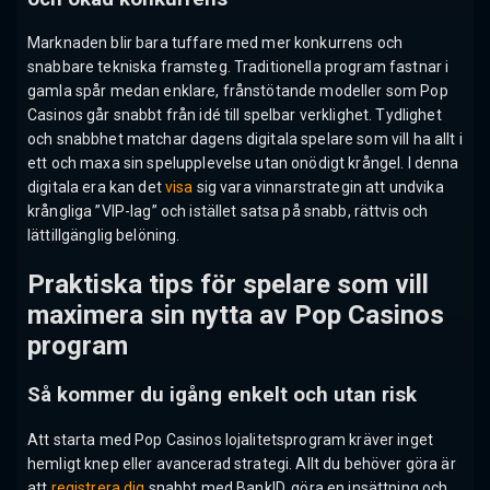
Marknaden blir bara tuffare med mer konkurrens och
snabbare tekniska framsteg. Traditionella program fastnar i
gamla spår medan enklare, frånstötande modeller som Pop
Casinos går snabbt från idé till spelbar verklighet. Tydlighet
och snabbhet matchar dagens digitala spelare som vill ha allt i
ett och maxa sin spelupplevelse utan onödigt krångel. I denna
digitala era kan det
visa
sig vara vinnarstrategin att undvika
krångliga ”VIP-lag” och istället satsa på snabb, rättvis och
lättillgänglig belöning.
Praktiska tips för spelare som vill
maximera sin nytta av Pop Casinos
program
Så kommer du igång enkelt och utan risk
Att starta med Pop Casinos lojalitetsprogram kräver inget
hemligt knep eller avancerad strategi. Allt du behöver göra är
att
registrera dig
snabbt med BankID, göra en insättning och