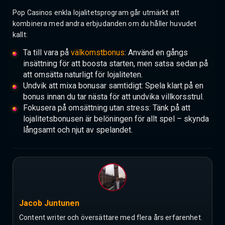
Pop Casinos enkla lojalitetsprogram går utmärkt att
kombinera med andra erbjudanden om du håller huvudet
kallt:
Ta till vara på
välkomstbonus
: Använd en gångs
insättning för att boosta starten, men satsa sedan på
att omsätta naturligt för lojaliteten.
Undvik att mixa bonusar samtidigt: Spela klart på en
bonus innan du tar nästa för att undvika villkorsstrul.
Fokusera på omsättning utan stress: Tänk på att
lojalitetsbonusen är belöningen för allt spel – skynda
långsamt och njut av spelandet.
Jacob Juntunen
Content writer och översättare med flera års erfarenhet.