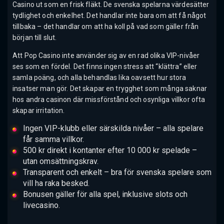
Casino ut som en frisk fläkt. De svenska spelarna värdesätter
tydlighet och enkelhet. Det handlar inte bara om att få något
tillbaka – det handlar om att ha koll på vad som gäller från
början till slut.
Att Pop Casino inte använder sig av en rad olika VIP-nivåer
ses som en fördel. Det finns ingen stress att “klättra” eller
samla poäng, och alla behandlas lika oavsett hur stora
insatser man gör. Det skapar en trygghet som många saknar
hos andra casinon där missförstånd och osynliga villkor ofta
skapar irritation.
Ingen VIP-klubb eller särskilda nivåer – alla spelare
får samma villkor.
500 kr direkt i kontanter efter 10 000 kr spelade –
utan omsättningskrav.
Transparent och enkelt – bra för svenska spelare som
vill ha raka besked.
Bonusen gäller för alla spel, inklusive slots och
livecasino.