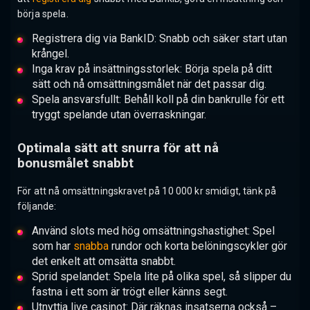
börja spela.
Registrera dig via BankID: Snabb och säker start utan
krångel.
Inga krav på insättningsstorlek: Börja spela på ditt
sätt och nå omsättningsmålet när det passar dig.
Spela ansvarsfullt: Behåll koll på din bankrulle för ett
tryggt spelande utan överraskningar.
Optimala sätt att snurra för att nå
bonusmålet snabbt
För att nå omsättningskravet på 10 000 kr smidigt, tänk på
följande:
Använd slots med hög omsättningshastighet: Spel
som har
snabba
rundor och korta belöningscykler gör
det enkelt att omsätta snabbt.
Sprid spelandet: Spela lite på olika spel, så slipper du
fastna i ett som är trögt eller känns segt.
Utnyttja live casinot: Där räknas insatserna också –