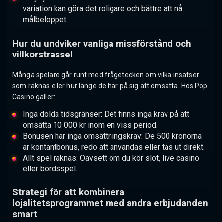
variation kan göra det roligare och bättre att nå
målbeloppet.
Hur du undviker vanliga missförstånd och
villkorstrassel
Många spelare går runt med frågetecken om vilka insatser
som räknas eller hur länge de har på sig att omsätta. Hos Pop
Casino gäller:
Inga dolda tidsgränser: Det finns inga krav på att
omsätta 10 000 kr inom en viss period.
Bonusen har inga omsättningskrav: De 500 kronorna
är kontantbonus, redo att användas eller tas ut direkt.
Allt spel räknas: Oavsett om du kör slot, live casino
eller bordsspel.
Strategi för att kombinera
lojalitetsprogrammet med andra erbjudanden
smart