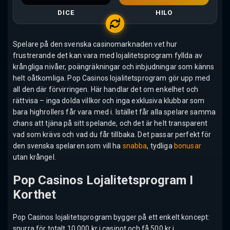
DICE
HILO
Spelare på den svenska casinomarknaden vet hur
frustrerande det kan vara med lojalitetsprogram fyllda av
krångliga nivåer, poängräkningar och inbjudningar som känns
helt oåtkomliga. Pop Casinos lojalitetsprogram gör upp med
all den där förvirringen. Här handlar det om enkelhet och
rättvisa – inga dolda villkor och inga exklusiva klubbar som
bara highrollers får vara med i. Istället får alla spelare samma
chans att tjäna på sitt spelande, och det är helt transparent
vad som krävs och vad du får tillbaka. Det passar perfekt för
den svenska spelaren som vill ha
snabba
, tydliga
bonusar
utan krångel.
Pop Casinos Lojalitetsprogram I
Korthet
Pop Casinos lojalitetsprogram bygger på ett enkelt koncept:
snurra för totalt 10 000 kr i casinot och få 500 kr i