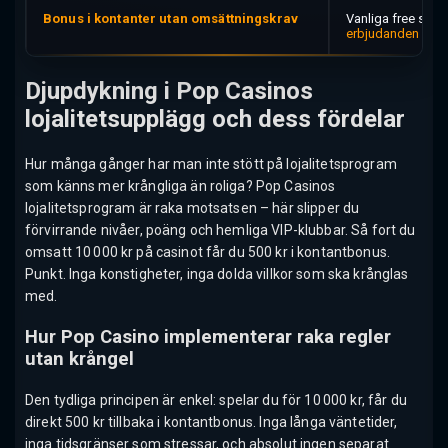
Bonus i kontanter utan omsättningskrav
Vanliga free spins
erbjudanden
Djupdykning i Pop Casinos
lojalitetsupplägg och dess fördelar
Hur många gånger har man inte stött på lojalitetsprogram
som känns mer krångliga än roliga? Pop Casinos
lojalitetsprogram är raka motsatsen – här slipper du
förvirrande nivåer, poäng och hemliga VIP-klubbar. Så fort du
omsatt 10 000 kr på casinot får du 500 kr i kontantbonus.
Punkt. Inga konstigheter, inga dolda villkor som ska krånglas
med.
Hur Pop Casino implementerar raka regler
utan krångel
Den tydliga principen är enkel: spelar du för 10 000 kr, får du
direkt 500 kr tillbaka i kontantbonus. Inga långa väntetider,
inga tidsgränser som stressar, och absolut ingen separat