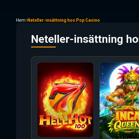
Hem
Neteller-insättning hos Pop Casino
Neteller-insättning h