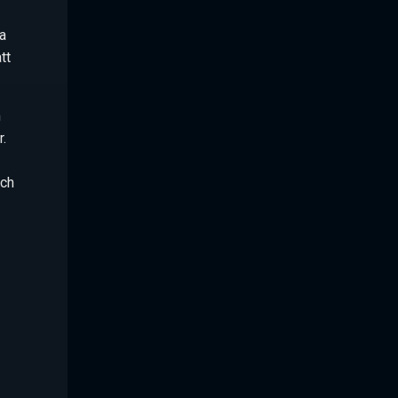
a
tt
m
.
och