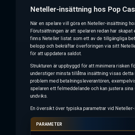
Neteller-insättning hos Pop Cas
När en spelare vill göra en Neteller-insättning h
Förutsättningen är att spelaren redan har skapat et
finns Neteller listat som ett av de tillgängliga b
belopp och bekräftar överföringen via sitt Net
för att uppdatera saldot.
Strukturen är uppbyggd för att minimera risken för
understiger minsta tillåtna insättning visas dett
problem med betalningsleverantören, exempelvis til
spelaren ett felmeddelande och kan justera sina u
undviks.
En översikt över typiska parametrar vid Neteller-i
PARAMETER