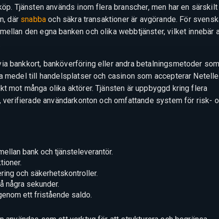
köp. Tjänsten används inom flera branscher, men har en särskilt
n, där
snabba
och säkra transaktioner är avgörande. För svensk
mellan den egna banken och olika webbtjänster, vilket innebär a
.
ia bankkort, banköverföring eller andra betalningsmetoder so
a medel till handelsplatser och casinon som accepterar Neteller
kt mot många olika aktörer. Tjänsten är uppbyggd kring flera
r, verifierade användarkonton och omfattande system för risk- 
ellan bank och tjänsteleverantör.
tioner.
ring och säkerhetskontroller.
 på några sekunder.
genom ett fristående saldo.