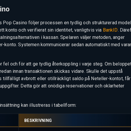
ino
os Pop Casino följer processen en tydlig och strukturerad model
t konto och verifierat sin identitet, vanligtvis via
BankID
. Däre
etalningsalternativen i kassan. Spelaren väljer metoden, anger
eller-konto. Systemen kommunicerar sedan automatiskt med vara
 fel och för att ge tydlig återkoppling i varje steg. Om beloppe
a redan innan transaktionen skickas vidare. Skulle det uppstå
lfälligt avbrott eller otillräckligt saldo på Neteller-kontot, får
ppgifter. Detta gör att onödiga reservationer och oklarheter
nsättning kan illustreras i tabellform:
BESKRIVNING