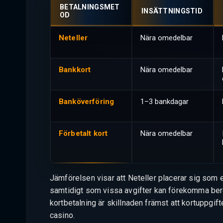
BETALNINGSMET
INSÄTTNINGSTID
OD
Neteller
Nära omedelbar
Bankkort
Nära omedelbar
Banköverföring
1–3 bankdagar
Förbetalt kort
Nära omedelbar
Jämförelsen visar att Neteller placerar sig som et
samtidigt som vissa avgifter kan förekomma ber
kortbetalning är skillnaden främst att kortuppgifte
casino.