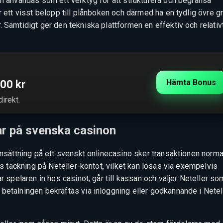
an användas som ett verktyg för att strukturera och begränsa
r ett visst belopp till plånboken och därmed ha en tydlig övre g
 Samtidigt ger den tekniska plattformen en effektiv och relativ
Hämta Bonus
00 kr
irekt.
ar på svenska casinon
insättning på ett svenskt onlinecasino sker transaktionen norma
ns täckning på Neteller-kontot, vilket kan lösas via exempelvis
r spelaren in hos casinot, går till kassan och väljer Neteller so
betalningen bekräftas via inloggning eller godkännande i Netel