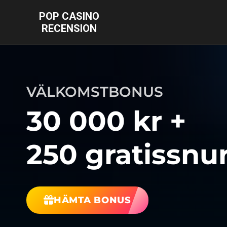
POP CASINO
RECENSION
VÄLKOMSTBONUS
30 000 kr +
250 gratissnu
HÄMTA BONUS