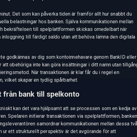
minut. Det som kan påverka tiden är framför allt hur snabbt du
uella belastningar hos banken. Själva kommunikationen mellan
h bekräftelsen till spelplattformen skickas omedelbart när
inloggning till färdigt saldo utan att behöva lämna den digitala
d måste godkännas av dig som kontoinnehavare genom BankID eller
t obehöriga inte kan göra insättningar i ditt namn utan tillgång 
eringsmetod. När transaktionen är klar får du i regel en
 vilket skapar en tydlig spårbarhet.
t från bank till spelkonto
tekniskt kan det vara hjälpsamt att se processen som en kedja av
en. Spelaren initierar transaktionen via spelplattformen, banke
ningsleverantören samordnar kommunikationen mellan dessa två.
ur ett strukturellt perspektiv är det avgörande för att