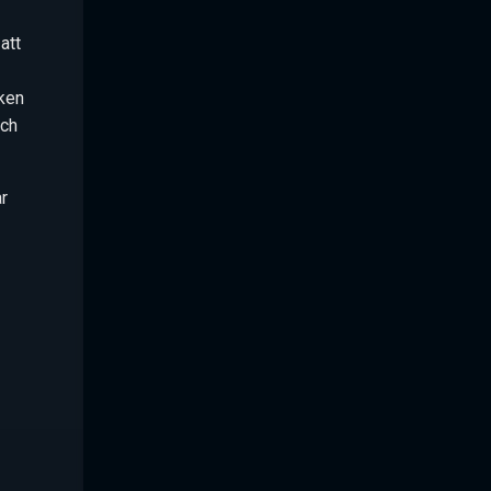
att
nken
och
ar