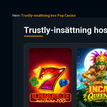
Hem
Trustly-insättning hos Pop Casino
Trustly-insättning ho