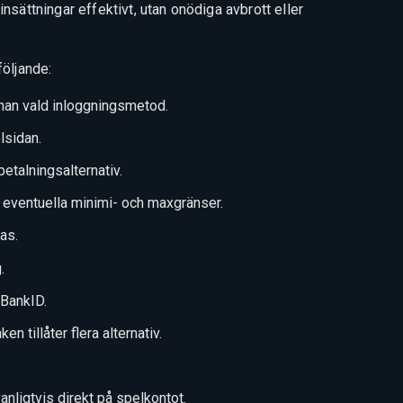
insättningar effektivt, utan onödiga avbrott eller
följande:
nan vald inloggningsmetod.
lsidan.
betalningsalternativ.
ll eventuella minimi- och maxgränser.
nas.
.
 BankID.
n tillåter flera alternativ.
anligtvis direkt på spelkontot.