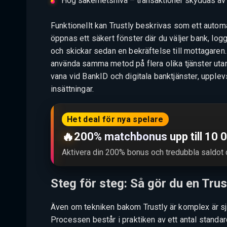
Hög säkerhetsnivå – transaktioner skyddas a
Funktionellt kan Trustly beskrivas som ett automa
öppnas ett säkert fönster där du väljer bank, logg
och skickar sedan en bekräftelse till mottagaren
använda samma metod på flera olika tjänster utan
vana vid BankID och digitala banktjänster, upplev
insättningar.
Het deal för nya spelare
🔥
200% matchbonus upp till 10 0
Aktivera din 200% bonus och tredubbla saldot d
Steg för steg: Så gör du en Trus
Även om tekniken bakom Trustly är komplex är sjä
Processen består i praktiken av ett antal standa